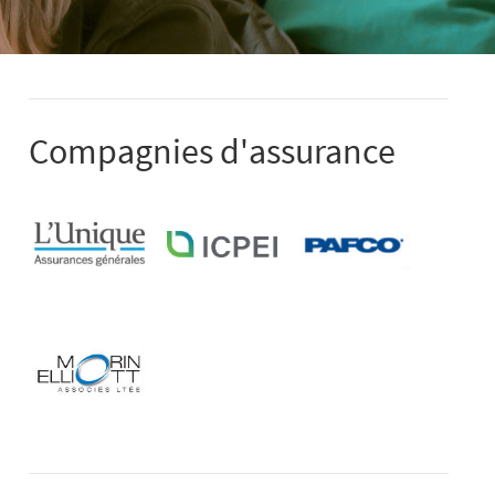
Compagnies d'assurance
L'Unique
ICPEI
Pafco
Assurance
Assurance
Assurance
Morin-
Elliot