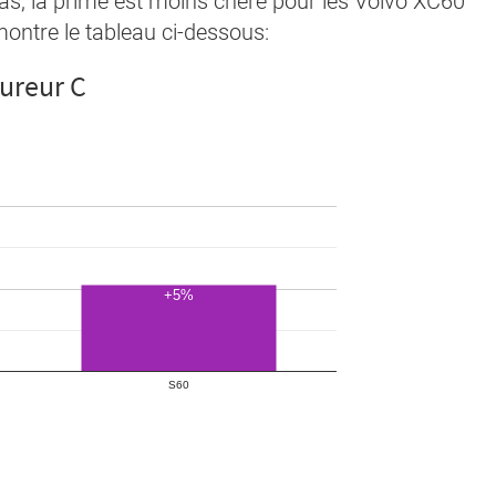
as, la prime est moins chère pour les Volvo XC60
ontre le tableau ci-dessous:
sureur C