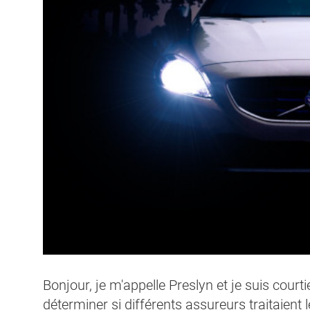
Bonjour, je m'appelle Preslyn et je suis cour
déterminer si différents assureurs traitai