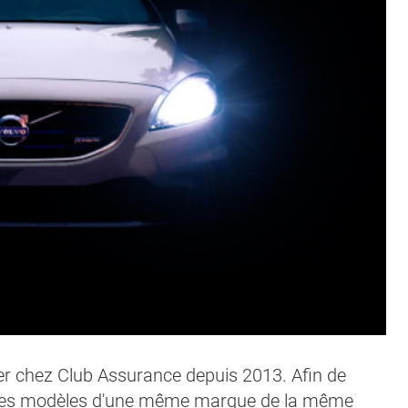
tier chez Club Assurance depuis 2013. Afin de
ent les modèles d'une même marque de la même