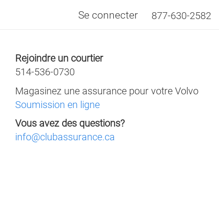
Se connecter
877-630-2582
Rejoindre un courtier
ASSUREURS
514-536-0730
ICPEI
Non-paiement
Morin Elliot
Magasinez une assurance pour votre Volvo
Echelon
Première assurance
Orbite
Soumission en ligne
L'Unique
Refus d'un assureur
April
Vous avez des questions?
Pafco
Résiliation du contrat
info@clubassurance.ca
res
Suspension de permis